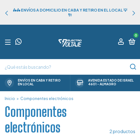
🛵🛵 ENVÍOS A DOMICILIO EN CABA Y RETIRO EN EL LOCAL 💡
🔌
0
ENVÍOS EN CABA Y RETIRO
AVENIDA ESTADO DE ISRAEL
EN LOCAL
4601 - ALMAGRO
Inicio
>
Componentes electrónicos
Componentes
electrónicos
2 productos