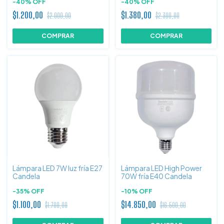
-
40
%
OFF
-
40
%
OFF
$1.200,00
$1.380,00
$2.000,00
$2.300,00
Lámpara LED 7W luz fría E27
Lámpara LED High Power
Candela
70W fría E40 Candela
-
35
%
OFF
-
10
%
OFF
$1.100,00
$14.850,00
$1.700,00
$16.500,00