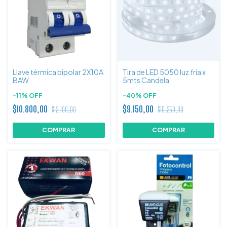
Llave térmica bipolar 2X10A
Tira de LED 5050 luz fría x
BAW
5mts Candela
-
11
%
OFF
-
40
%
OFF
$10.800,00
$9.150,00
$12.100,00
$15.250,00