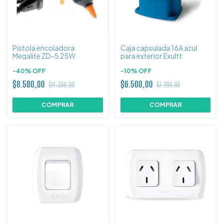
Pistola encoladora
Caja capsulada 16A azul
Megalite ZD-5 25W
para exterior Exultt
-
40
%
OFF
-
10
%
OFF
$8.580,00
$6.500,00
$14.300,00
$7.200,00