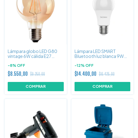
Lámpara globo LED G80
Lámpara LED SMART
vintage 6W cálida E27
Bluetooth luz blanca 9W
Candela
Tacoma
-
8
%
OFF
-
12
%
OFF
$8.550,00
$14.400,00
$9.250,00
$16.425,00