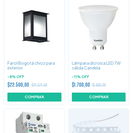
Farol Bogotá chico para
Lámpara dicroica LED 7W
exterior
cálida Candela
-
8
%
OFF
-
11
%
OFF
$22.500,00
$1.700,00
$24.574,00
$1.900,00