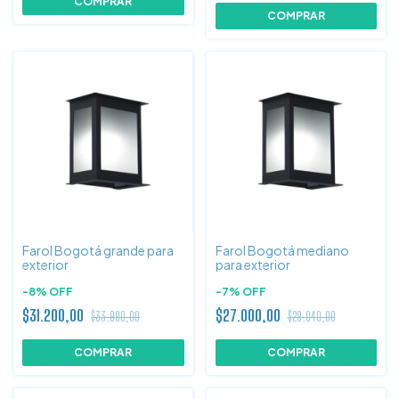
Farol Bogotá grande para
Farol Bogotá mediano
exterior
para exterior
-
8
%
OFF
-
7
%
OFF
$31.200,00
$27.000,00
$33.990,00
$29.040,00