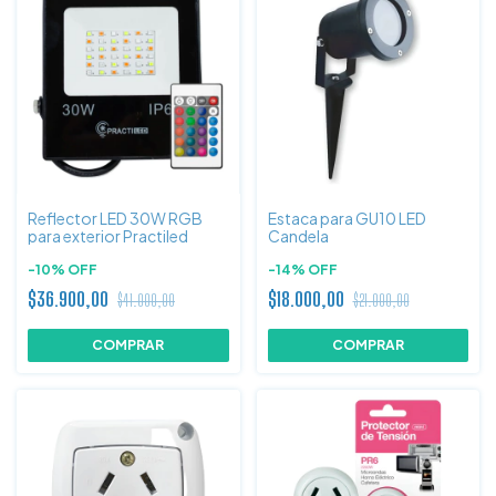
Reflector LED 30W RGB
Estaca para GU10 LED
para exterior Practiled
Candela
-
10
%
OFF
-
14
%
OFF
$36.900,00
$18.000,00
$41.000,00
$21.000,00