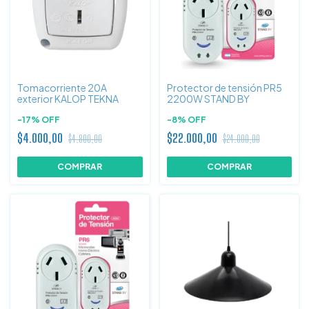
Tomacorriente 20A
Protector de tensión PR5
exterior KALOP TEKNA
2200W STAND BY
-
17
%
OFF
-
8
%
OFF
$4.000,00
$22.000,00
$4.800,00
$24.000,00