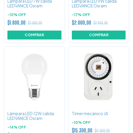
Lámpara LED 7W cálida
Lámpara LED 9W cálida
LEDVANCE Osram
LEDVANCE Osram
-
10
%
OFF
-
17
%
OFF
$1.800,00
$2.000,00
$2.000,00
$2.400,00
Lámpara LED 12W cálida
Timer mecánico JA
LEDVANCE Osram
-
10
%
OFF
-
14
%
OFF
$15.300,00
$17.000,00