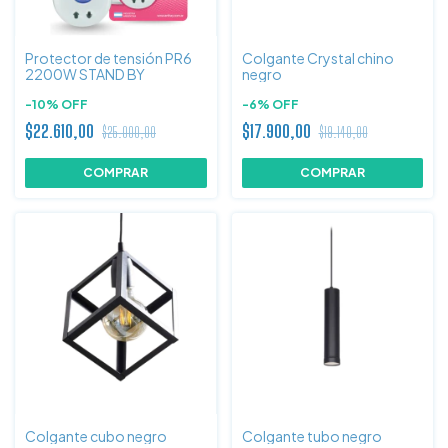
Protector de tensión PR6
Colgante Crystal chino
2200W STAND BY
negro
-
10
%
OFF
-
6
%
OFF
$22.610,00
$17.900,00
$25.000,00
$19.140,00
Colgante cubo negro
Colgante tubo negro