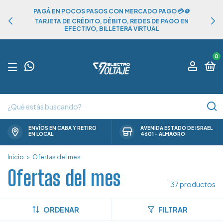
PAGÁ EN POCOS PASOS CON MERCADO PAGO 💳🪙
TARJETA DE CRÉDITO, DÉBITO, REDES DE PAGO EN
EFECTIVO, BILLETERA VIRTUAL
0
ENVÍOS EN CABA Y RETIRO
AVENIDA ESTADO DE ISRAEL
EN LOCAL
4601 - ALMAGRO
Inicio
>
Ofertas del mes
Ofertas del mes
37 productos
ORDENAR
FILTRAR