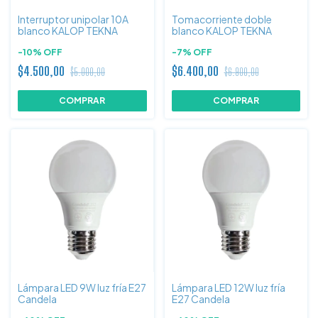
Interruptor unipolar 10A
Tomacorriente doble
blanco KALOP TEKNA
blanco KALOP TEKNA
-
10
%
OFF
-
7
%
OFF
$4.500,00
$6.400,00
$5.000,00
$6.900,00
Lámpara LED 9W luz fría E27
Lámpara LED 12W luz fría
Candela
E27 Candela