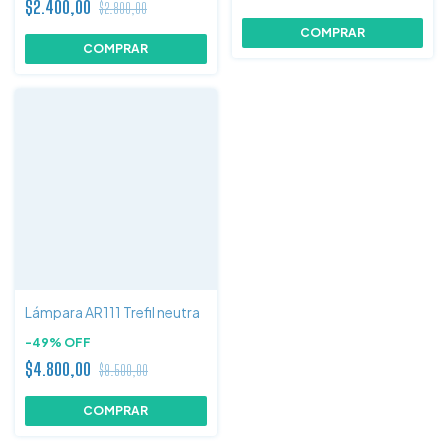
$2.400,00
$2.800,00
Lámpara AR111 Trefil neutra
-
49
%
OFF
$4.800,00
$9.500,00