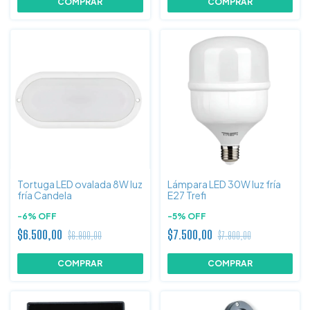
Tortuga LED ovalada 8W luz
Lámpara LED 30W luz fría
fría Candela
E27 Trefi
-
6
%
OFF
-
5
%
OFF
$6.500,00
$7.500,00
$6.900,00
$7.900,00