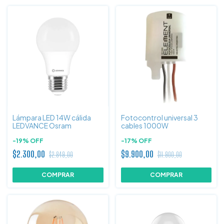
Lámpara LED 14W cálida
Fotocontrol universal 3
LEDVANCE Osram
cables 1000W
-
19
%
OFF
-
17
%
OFF
$2.300,00
$9.900,00
$2.849,00
$11.900,00