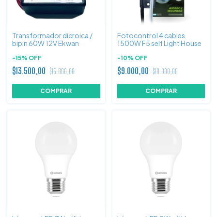
Transformador dicroica /
Fotocontrol 4 cables
bipin 60W 12V Ekwan
1500W F5 self Light House
-
15
%
OFF
-
10
%
OFF
$13.500,00
$9.000,00
$15.866,00
$10.000,00