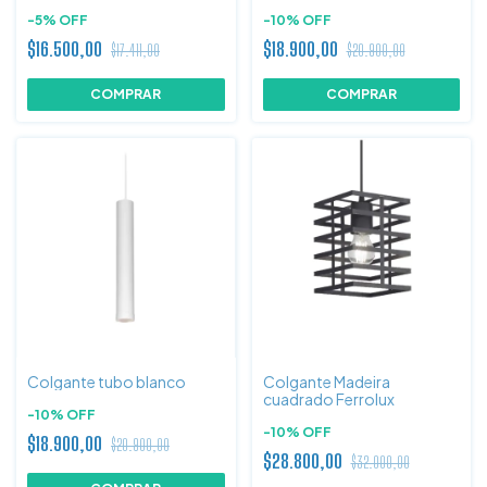
-
5
%
OFF
-
10
%
OFF
$16.500,00
$18.900,00
$17.411,00
$20.900,00
Colgante tubo blanco
Colgante Madeira
cuadrado Ferrolux
-
10
%
OFF
-
10
%
OFF
$18.900,00
$20.900,00
$28.800,00
$32.000,00