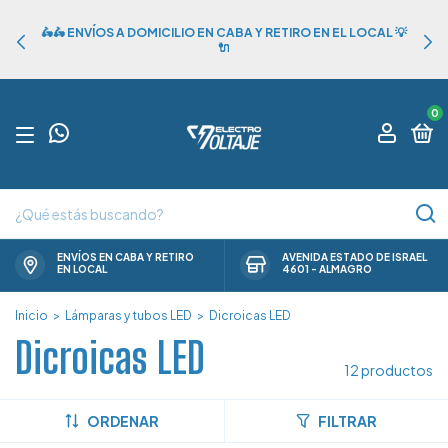
🛵🛵 ENVÍOS A DOMICILIO EN CABA Y RETIRO EN EL LOCAL 💡
🔌
0
ENVÍOS EN CABA Y RETIRO
AVENIDA ESTADO DE ISRAEL
EN LOCAL
4601 - ALMAGRO
Inicio
>
Lámparas y tubos LED
>
Dicroicas LED
Dicroicas LED
12 productos
ORDENAR
FILTRAR