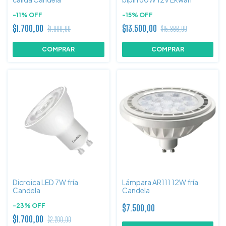
-
11
%
OFF
-
15
%
OFF
$1.700,00
$13.500,00
$1.900,00
$15.866,00
Dicroica LED 7W fría
Lámpara AR111 12W fría
Candela
Candela
-
23
%
OFF
$7.500,00
$1.700,00
$2.200,00