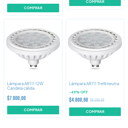
Lámpara AR111 12W
Lámpara AR111 Trefil neutra
Candela cálida
-
49
%
OFF
$7.800,00
$4.800,00
$9.500,00