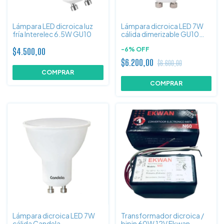
Lámpara LED dicroica luz
Lámpara dicroica LED 7W
fría Interelec 6.5W GU10
cálida dimerizable GU10
Silver Light
-
6
%
OFF
$4.500,00
$6.200,00
$6.600,00
Lámpara dicroica LED 7W
Transformador dicroica /
cálida Candela
bipin 60W 12V Ekwan