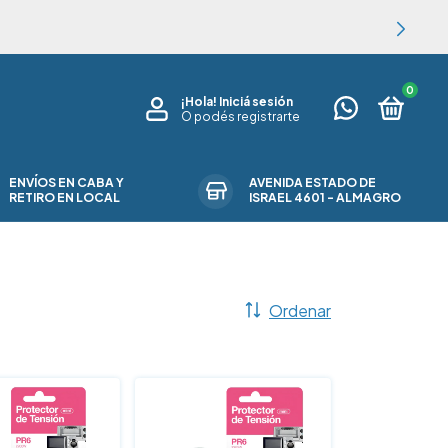
0
¡Hola!
Iniciá sesión
O podés registrarte
ENVÍOS EN CABA Y
AVENIDA ESTADO DE
RETIRO EN LOCAL
ISRAEL 4601 - ALMAGRO
Ordenar