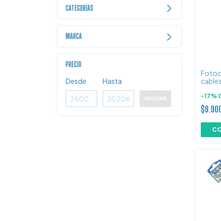
CATEGORÍAS
MARCA
PRECIO
Fotoco
Desde
Hasta
cable
-
17
%
APLICAR
$9.90