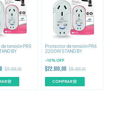
 de tensión PR5
Protector de tensión PR6
TAND BY
2200W STAND BY
-
10
%
OFF
00
$22.610,00
$24.000,00
$25.000,00