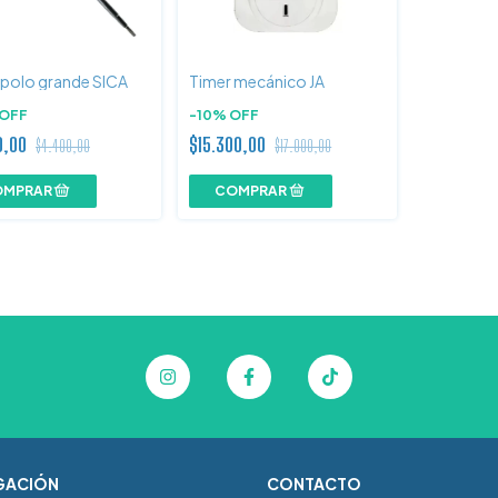
polo grande SICA
Timer mecánico JA
OFF
-
10
%
OFF
0,00
$15.300,00
$4.400,00
$17.000,00
GACIÓN
CONTACTO