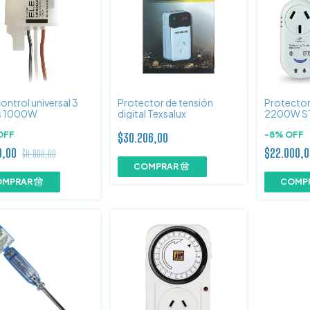
ntrol universal 3
Protector de tensión
Protector
s 1000W
digital Texsalux
2200W S
OFF
-
8
%
OFF
$30.206,00
0,00
$22.000,
$11.900,00