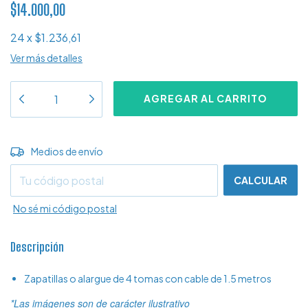
$14.000,00
24
x
$1.236,61
Ver más detalles
CAMBIAR CP
Entregas para el CP:
Medios de envío
CALCULAR
No sé mi código postal
Descripción
Zapatillas o alargue de 4 tomas con cable de 1.5 metros
*Las imágenes son de carácter ilustrativo