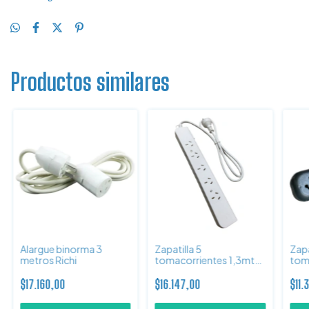
Productos similares
Alargue binorma 3
Zapatilla 5
Zapa
metros Richi
tomacorrientes 1,3mts
tom
largo Candela
larg
$17.160,00
$16.147,00
$11.